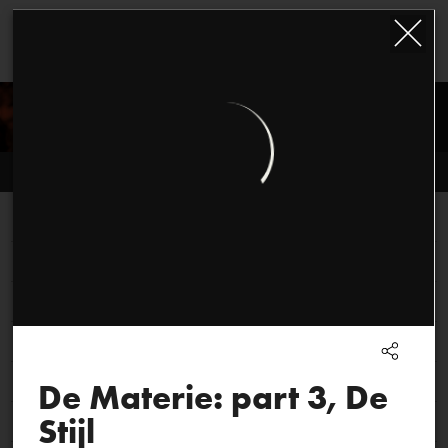
Louis Andriessen
open profile
Music
Video
Images
De Materie: part 1
00:25:37
De Materie: part 2, Hadewijch
00:28:46
De Materie: part 3, De Stijl
00:26:00
De Materie: part 4
00:28:03
Mysteriën
00:30:29
De Materie: part 3, De
Stijl
Reconstructie
00:14:18